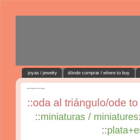
joyas / jewelry
dónde comprar / where to buy
oda al triángulo / ode to the triangle
::oda al triángulo/ode to 
::
miniaturas / miniatures
::
plata+e