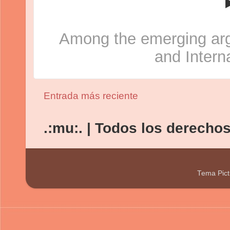
►
Among the emerging arg
and Intern
Entrada más reciente
.:mu:. | Todos los derecho
Tema Pict